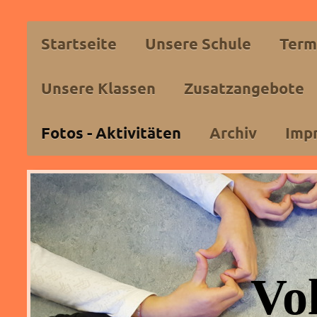
Startseite
Unsere Schule
Term
Unsere Klassen
Zusatzangebote
Fotos - Aktivitäten
Archiv
Imp
Vo