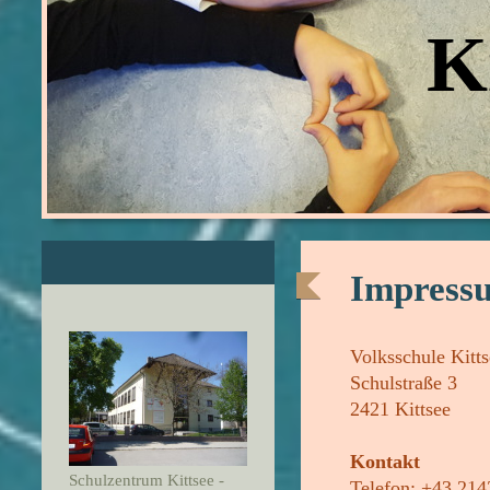
Ki
Impress
Volksschule Kitt
Schulstraße 3
2421 Kittsee
Kontakt
Schulzentrum Kittsee -
Telefon: +43 214