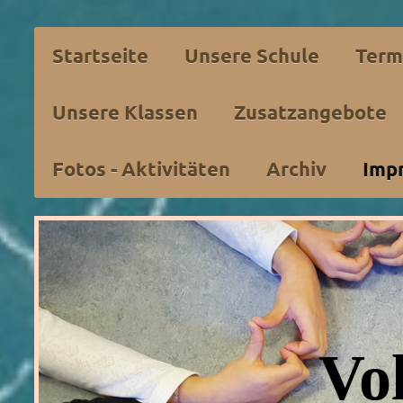
Startseite
Unsere Schule
Term
Unsere Klassen
Zusatzangebote
Fotos - Aktivitäten
Archiv
Imp
Vo