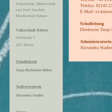
Volksschule, Mittelschule
Telefax: 02143 2
und Josef Joachim
E-Mail: vs.kitts
Musikschule Kittsee
Schulleitung
Direktorin Tanja
Volksschule Kittsee
Schulstraße 3
Administratorin
2421 Kittsee
Alexandra Stadle
Schulleiterin
Tanja Buchebner-Böhm
Stellvertreterin
Alexandra Stadler