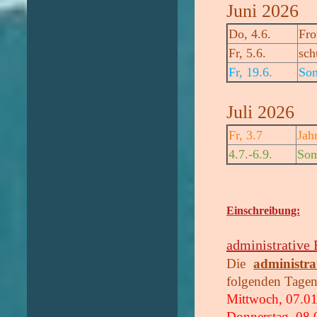
Juni 2026
Do, 4.6.
Fro
Fr, 5.6.
sch
Fr, 19.6.
So
Juli 2026
Fr, 3.7
Jah
4.7.-6.9.
Som
Einschreibung:
administrative
Die
administra
folgenden Tagen 
Mittwoch, 07.01
Donnerstag, 08.