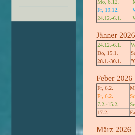
Mo, 8.12.
Fr, 19.12.
W
24.12.-6.1.
W
Jänner 2026
24.12.-6.1.
W
Do, 15.1.
S
28.1.-30.1.
"
Feber 2026
Fr, 6.2.
Mi
Fr, 6.2.
Sc
7.2.-15.2.
Se
17.2.
Fa
März 2026