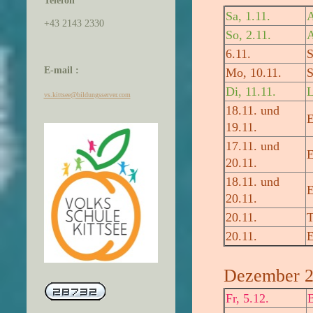
Telefon
Sa, 1.11.
A
+43 2143 2330
So, 2.11.
A
6.11.
S
E-mail :
Mo, 10.11.
S
Di, 11.11.
L
vs.kittsee@bildungsserver.com
18.11. und
E
19.11.
17.11. und
E
20.11.
18.11. und
E
20.11.
20.11.
T
20.11.
E
Dezember 
Fr, 5.12.