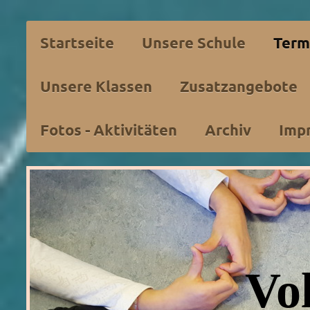
Startseite
Unsere Schule
Term
Unsere Klassen
Zusatzangebote
Fotos - Aktivitäten
Archiv
Imp
Vo