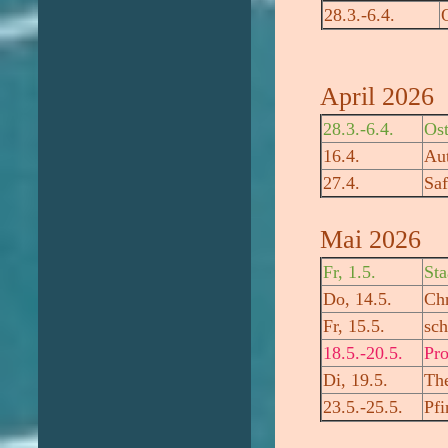
28.3.-6.4.
April 2026
28.3.-6.4.
Ost
16.4.
Au
27.4.
Saf
Mai 2026
Fr, 1.5.
Sta
Do, 14.5.
Chr
Fr, 15.5.
sch
18.5.-20.5.
Pro
Di, 19.5.
The
23.5.-25.5.
Pfi