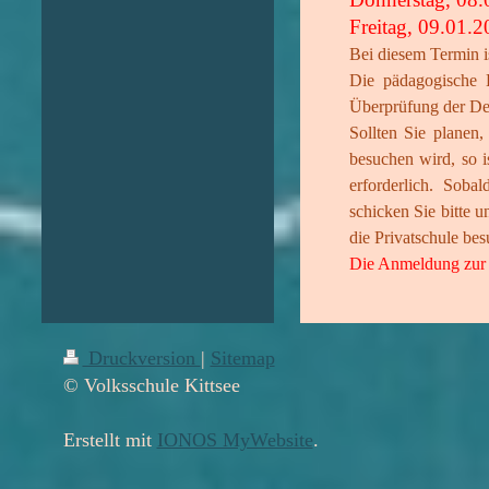
Freitag, 09.01.
Bei diesem Termin i
Die pädagogische E
Überprüfung der Deu
Sollten Sie planen
besuchen wird, so 
erforderlich. Soba
schicken Sie bitte 
die Privatschule be
Die Anmeldung zur 
Druckversion
|
Sitemap
© Volksschule Kittsee
Erstellt mit
IONOS MyWebsite
.