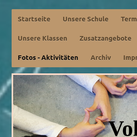
Startseite
Unsere Schule
Term
Unsere Klassen
Zusatzangebote
Fotos - Aktivitäten
Archiv
Imp
Vo