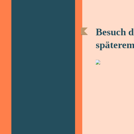
Besuch d
späterem