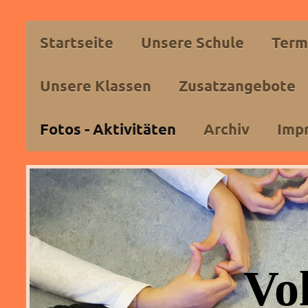
Startseite
Unsere Schule
Term
Unsere Klassen
Zusatzangebote
Fotos - Aktivitäten
Archiv
Imp
Vo